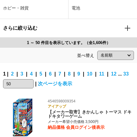
ホビー・雑貨
電池
さらに絞り込む
1 ～ 50 件目を表示しています。（全1,606件）
並べ替え
1 |
2
|
3
|
4
|
5
|
6
|
7
|
8
|
9
|
10
|
11
|
12
...
33
|
次ページを表示
4546598009354
アイアップ
【メーカー取寄】きかんしゃ トーマス ドキ
ドキタワーゲーム
メーカー希望小売価格 3,500円
納品価格
会員ログイン後表示