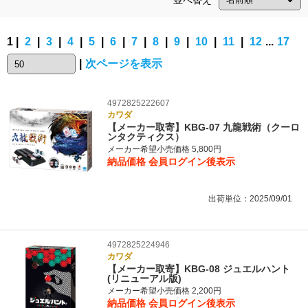
並べ替え
1 |
2
|
3
|
4
|
5
|
6
|
7
|
8
|
9
|
10
|
11
|
12
...
17
|
次ページを表示
4972825222607
カワダ
【メーカー取寄】KBG-07 九龍戦術（クーロ
ンタクティクス）
メーカー希望小売価格 5,800円
納品価格
会員ログイン後表示
出荷単位：2025/09/01
4972825224946
カワダ
【メーカー取寄】KBG-08 ジュエルハント
(リニューアル版)
メーカー希望小売価格 2,200円
納品価格
会員ログイン後表示