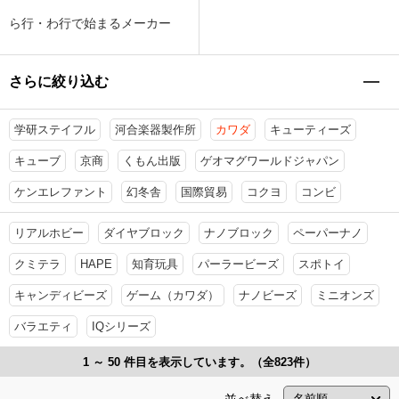
ら行・わ行で始まるメーカー
さらに絞り込む
学研ステイフル
河合楽器製作所
カワダ
キューティーズ
キューブ
京商
くもん出版
ゲオマグワールドジャパン
ケンエレファント
幻冬舎
国際貿易
コクヨ
コンビ
リアルホビー
ダイヤブロック
ナノブロック
ペーパーナノ
クミテラ
HAPE
知育玩具
パーラービーズ
スポトイ
キャンディビーズ
ゲーム（カワダ）
ナノビーズ
ミニオンズ
バラエティ
IQシリーズ
1 ～ 50 件目を表示しています。（全823件）