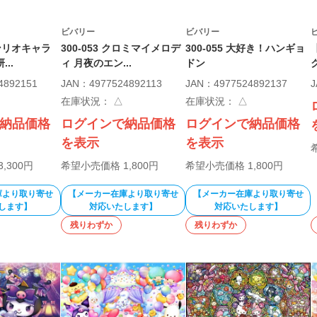
ビバリー
ビバリー
 サンリオキャラ
300-053 クロミマイメロデ
300-055 大好き！ハンギョ
..
ィ 月夜のエン...
ドン
4892151
JAN：4977524892113
JAN：4977524892137
J
在庫状況：
△
在庫状況：
△
納品価格
ログインで納品価格
ログインで納品価格
を表示
を表示
,300円
希望小売価格 1,800円
希望小売価格 1,800円
庫より取り寄せ
【メーカー在庫より取り寄せ
【メーカー在庫より取り寄せ
します】
対応いたします】
対応いたします】
残りわずか
残りわずか