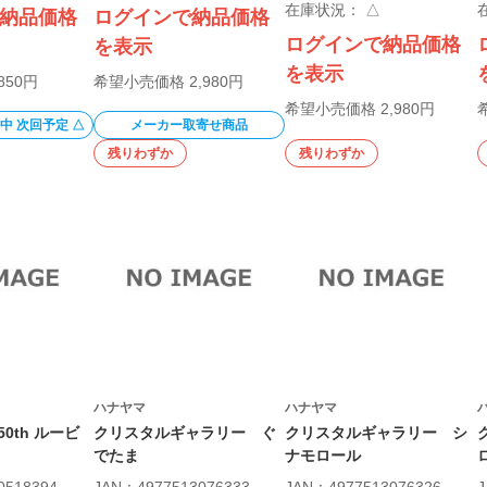
在庫状況：
△
納品価格
ログインで納品価格
ログインで納品価格
を表示
を表示
850円
希望小売価格 2,980円
希望小売価格 2,980円
中 次回予定 △
メーカー取寄せ商品
残りわずか
残りわずか
ハナヤマ
ハナヤマ
0th ルービ
クリスタルギャラリー ぐ
クリスタルギャラリー シ
でたま
ナモロール
0518394
JAN：4977513076333
JAN：4977513076326
J