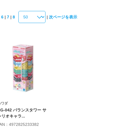
|
6
|
7
|
8
|
次ページを表示
カワダ
KG-042 バランスタワー サ
ンリオキャラ...
AN：4972825233382