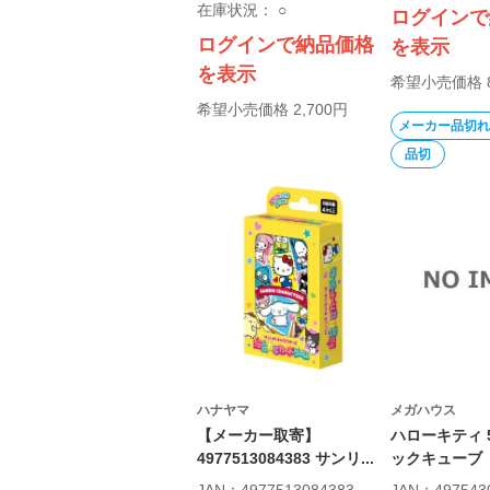
在庫状況：
○
ログインで
ログインで納品価格
を表示
を表示
希望小売価格 
希望小売価格 2,700円
メーカー品切れ
品切
ハナヤマ
メガハウス
【メーカー取寄】
ハローキティ 5
4977513084383 サンリ...
ックキューブ
JAN：4977513084383
JAN：497543