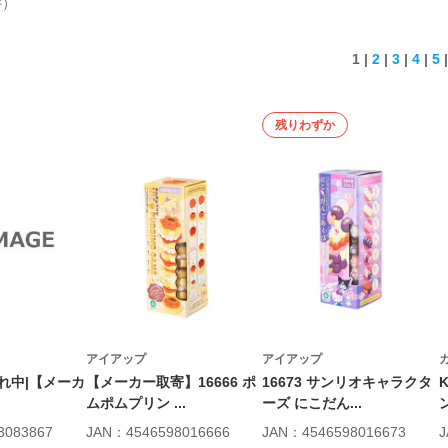
件）
1 |
2
|
3
|
4
|
5
残りわずか
アイアップ
アイアップ
れ中|【メーカ
【メーカー取寄】16666 ポ
16673 サンリオキャラクタ
.
ムポムプリン ...
ーズ にこだん...
3083867
JAN：4546598016666
JAN：4546598016673
J