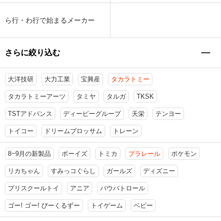
ら行・わ行で始まるメーカー
さらに絞り込む
大洋技研
大力工業
宝興産
タカラトミー
タカラトミーアーツ
タミヤ
タルガ
TKSK
TSTアドバンス
ディーピーグループ
天栄
テンヨー
トイコー
ドリームブロッサム
トレーン
8~9月の新製品
ボーイズ
トミカ
プラレール
ポケモン
リカちゃん
すみっコぐらし
ガールズ
ディズニー
プリスクールトイ
アニア
パウパトロール
ゴー! ゴー! びーくるずー
トイゲーム
ベビー