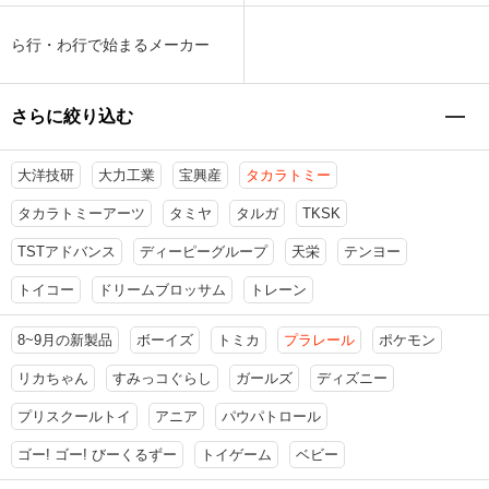
ら行・わ行で始まるメーカー
さらに絞り込む
大洋技研
大力工業
宝興産
タカラトミー
タカラトミーアーツ
タミヤ
タルガ
TKSK
TSTアドバンス
ディーピーグループ
天栄
テンヨー
トイコー
ドリームブロッサム
トレーン
8~9月の新製品
ボーイズ
トミカ
プラレール
ポケモン
リカちゃん
すみっコぐらし
ガールズ
ディズニー
プリスクールトイ
アニア
パウパトロール
ゴー! ゴー! びーくるずー
トイゲーム
ベビー