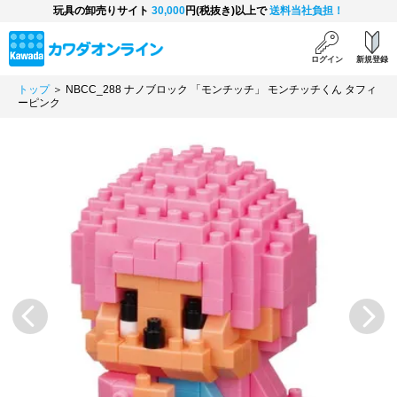
玩具の卸売りサイト
30,000
円(税抜き)以上で
送料当社負担！
ログイン
新規登録
トップ
＞ NBCC_288 ナノブロック 「モンチッチ」 モンチッチくん タフィ
ーピンク
Previous
Next