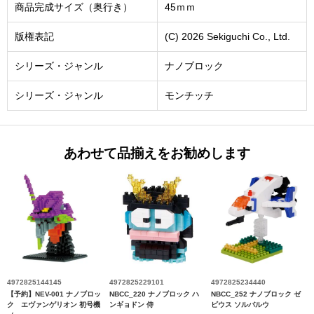
商品完成サイズ（奥行き）
45ｍｍ
版権表記
(C) 2026 Sekiguchi Co., Ltd.
シリーズ・ジャンル
ナノブロック
シリーズ・ジャンル
モンチッチ
あわせて品揃えをお勧めします
4972825144145
4972825229101
4972825234440
【予約】NEV-001 ナノブロッ
NBCC_220 ナノブロック ハ
NBCC_252 ナノブロック ゼ
ク エヴァンゲリオン 初号機
ンギョドン 侍
ビウス ソルバルウ