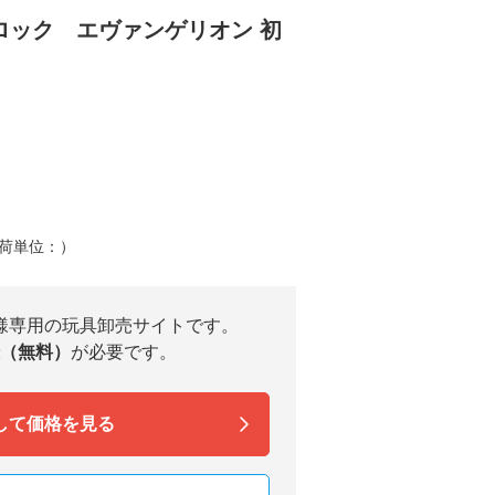
ノブロック エヴァンゲリオン 初
荷単位：）
様専用の玩具卸売サイトです。
（無料）
が必要です。
して価格を見る