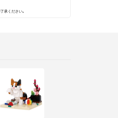
了承ください｡