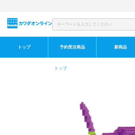
トップ
予約受注商品
新商品
トップ