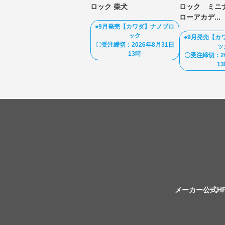
ロック 柴犬
ロック ミニ
ローアカデ...
●9月発売【カワダ】ナノブロ
ック
●9月発売【カ
〇受注締切：2026年8月31日
ッ
13時
〇受注締切：20
1
メーカー公式H