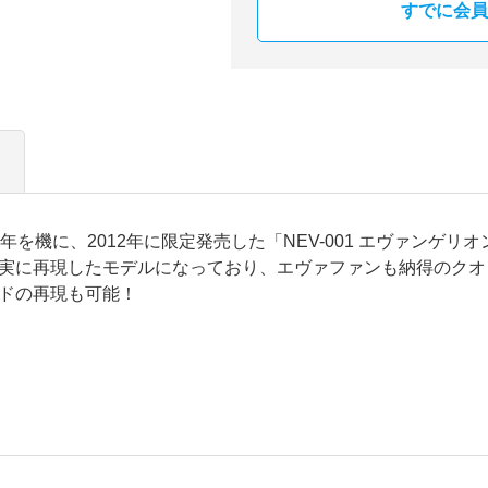
すでに会員
年を機に、2012年に限定発売した「NEV-001 エヴァンゲリ
忠実に再現したモデルになっており、エヴァファンも納得のクオ
ドの再現も可能！