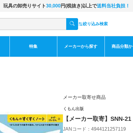
玩具の卸売りサイト
30,000
円(税抜き)以上で
送料当社負担！
絞り込み検索
特集
メーカーから探す
商品分類か
メーカー取寄せ商品
くもん出版
【メーカー取寄】SNN-2
JANコード：4944121257119