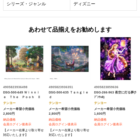
シリーズ・ジャンル
ディズニー
あわせて品揃えをお勧めします
4905823936498
4905823936351
4905823859636
DSG-500-649 Ｗｉｎｎｉ
DSG-500-635 Ｔａｎｇｌｅ
DSG-266-963 夜空に灯る夢(ﾗ
ｅ Ｔｈｅ Ｐｏｏｈ Ⅱ
ｄ
ﾌﾟﾝﾂｪﾙ)
テンヨー
テンヨー
テンヨー
メーカー希望小売価格
メーカー希望小売価格
メーカー希望小売価格
2,800円
2,800円
1,600円
納品価格
納品価格
納品価格
会員ログイン後表示
会員ログイン後表示
会員ログイン後表示
【メーカー在庫より取り寄せ
【メーカー在庫より取り寄せ
対応いたします】
対応いたします】