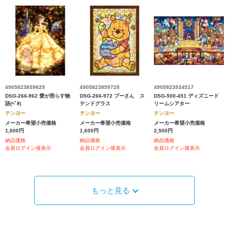
4905823859629
4905823859728
4905823934517
DSG-266-962 愛が照らす物
DSG-266-972 プーさん ス
DSG-500-451 ディズニード
語(ﾍﾞﾙ)
テンドグラス
リームシアター
テンヨー
テンヨー
テンヨー
メーカー希望小売価格
メーカー希望小売価格
メーカー希望小売価格
1,600円
1,600円
2,500円
納品価格
納品価格
納品価格
会員ログイン後表示
会員ログイン後表示
会員ログイン後表示
もっと見る