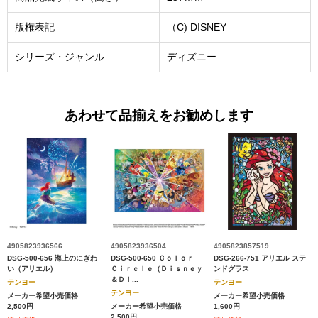
版権表記
（C) DISNEY
シリーズ・ジャンル
ディズニー
あわせて品揃えをお勧めします
4905823936566
4905823936504
4905823857519
DSG-500-656 海上のにぎわ
DSG-500-650 Ｃｏｌｏｒ
DSG-266-751 アリエル ステ
い（アリエル）
Ｃｉｒｃｌｅ（Ｄｉｓｎｅｙ
ンドグラス
＆Ｄｉ...
テンヨー
テンヨー
テンヨー
メーカー希望小売価格
メーカー希望小売価格
2,500円
メーカー希望小売価格
1,600円
2,500円