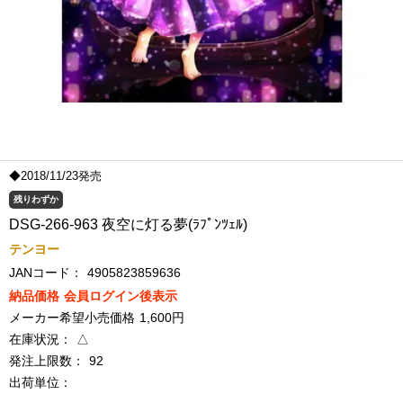
◆2018/11/23発売
残りわずか
DSG-266-963 夜空に灯る夢(ﾗﾌﾟﾝﾂｪﾙ)
テンヨー
JANコード：
4905823859636
納品価格
会員ログイン後表示
メーカー希望小売価格
1,600円
在庫状況：
△
発注上限数：
92
出荷単位：