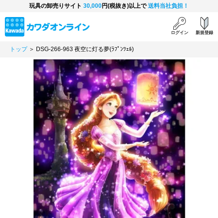
玩具の卸売りサイト
30,000
円(税抜き)以上で
送料当社負担！
ログイン
新規登録
トップ
＞ DSG-266-963 夜空に灯る夢(ﾗﾌﾟﾝﾂｪﾙ)