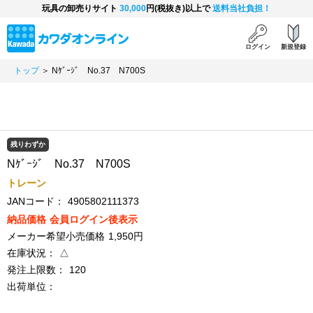
玩具の卸売りサイト
30,000
円(税抜き)以上で
送料当社負担！
ログイン
新規登録
トップ
＞ Nｹﾞｰｼﾞ No.37 N700S
残りわずか
Nｹﾞｰｼﾞ No.37 N700S
トレーン
JANコード：
4905802111373
納品価格
会員ログイン後表示
メーカー希望小売価格
1,950円
在庫状況：
△
発注上限数：
120
出荷単位：