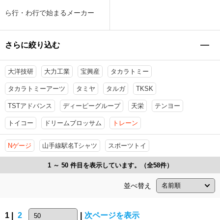
ら行・わ行で始まるメーカー
さらに絞り込む
大洋技研
大力工業
宝興産
タカラトミー
タカラトミーアーツ
タミヤ
タルガ
TKSK
TSTアドバンス
ディーピーグループ
天栄
テンヨー
トイコー
ドリームブロッサム
トレーン
Nゲージ
山手線駅名Tシャツ
スポーツトイ
1 ～ 50 件目を表示しています。（全58件）
並べ替え
1 |
2
|
次ページを表示