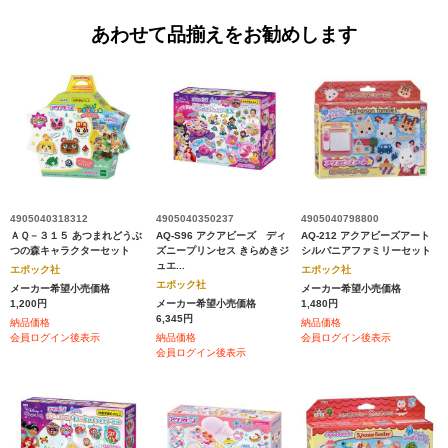
あわせて品揃えをお勧めします
4905040318312
4905040350237
4905040798800
ＡＱ－３１５ あつまれどうぶ
AQ-S96 アクアビーズ ディ
AQ-212 アクアビーズアート
つの森キャラクターセット
ズニープリンセス きらめきジ
シルバニアファミリーセット
ュエ...
エポック社
エポック社
エポック社
メーカー希望小売価格
メーカー希望小売価格
1,200円
メーカー希望小売価格
1,480円
6,345円
納品価格
納品価格
会員ログイン後表示
納品価格
会員ログイン後表示
会員ログイン後表示