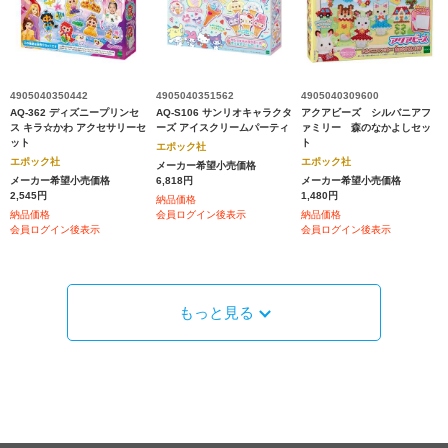
4905040350442
4905040351562
4905040309600
AQ-362 ディズニープリンセ
AQ-S106 サンリオキャラクタ
アクアビーズ シルバニアフ
ス キラ☆かわ アクセサリーセ
ーズ アイスクリームパーティ
ァミリー 森のなかよしセッ
ット
ト
エポック社
エポック社
エポック社
メーカー希望小売価格
メーカー希望小売価格
6,818円
メーカー希望小売価格
2,545円
1,480円
納品価格
納品価格
会員ログイン後表示
納品価格
会員ログイン後表示
会員ログイン後表示
もっと見る