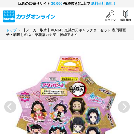
玩具の卸売りサイト
30,000
円(税抜き)以上で
送料当社負担！
ログイン
新規登録
トップ
＞ 【メーカー取寄】AQ-343 鬼滅の刃キャラクターセット 竈門禰豆
子・胡蝶しのぶ・栗花落カナヲ・神崎アオイ
Previous
Next