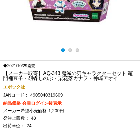
◆2021/10/29発売
【メーカー取寄】AQ-343 鬼滅の刃キャラクターセット 竈
門禰豆子・胡蝶しのぶ・栗花落カナヲ・神崎アオイ
エポック社
JANコード：
4905040319609
納品価格
会員ログイン後表示
メーカー希望小売価格
1,200円
発注上限数：
48
出荷単位：
24