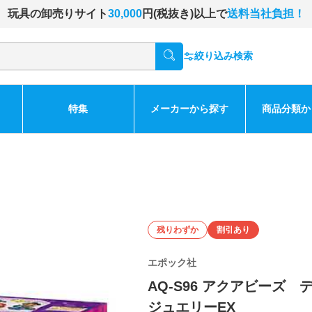
玩具の卸売りサイト
30,000
円(税抜き)以上で
送料当社負担！
絞り込み検索
特集
メーカーから探す
商品分類か
残りわずか
割引あり
エポック社
AQ-S96 アクアビーズ
ジュエリーEX