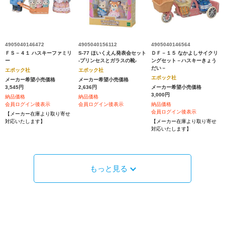
4905040146472
4905040156112
4905040146564
ＦＳ－４１ ハスキーファミリ
S-77 ほいくえん発表会セット
ＤＦ－１５ なかよしサイクリ
ー
-プリンセスとガラスの靴-
ングセット－ハスキーきょう
だい－
エポック社
エポック社
エポック社
メーカー希望小売価格
メーカー希望小売価格
3,545円
2,636円
メーカー希望小売価格
3,000円
納品価格
納品価格
会員ログイン後表示
会員ログイン後表示
納品価格
会員ログイン後表示
【メーカー在庫より取り寄せ
対応いたします】
【メーカー在庫より取り寄せ
対応いたします】
もっと見る