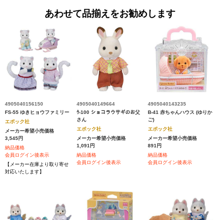
あわせて品揃えをお勧めします
4905040156150
4905040149664
4905040143235
FS-55 ゆきヒョウファミリー
ｳ-100 ショコラウサギのお父
B-41 赤ちゃんハウス (ゆりか
さん
ご)
エポック社
エポック社
エポック社
メーカー希望小売価格
3,545円
メーカー希望小売価格
メーカー希望小売価格
1,091円
891円
納品価格
会員ログイン後表示
納品価格
納品価格
会員ログイン後表示
会員ログイン後表示
【メーカー在庫より取り寄せ
対応いたします】