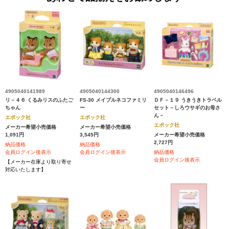
4905040141989
4905040144300
4905040146496
リ－４６ くるみリスのふたご
FS-30 メイプルネコファミリ
ＤＦ－１９ うきうきトラベル
ちゃん
ー
セット－しろウサギのお母さ
ん－
エポック社
エポック社
エポック社
メーカー希望小売価格
メーカー希望小売価格
1,091円
3,545円
メーカー希望小売価格
2,727円
納品価格
納品価格
会員ログイン後表示
会員ログイン後表示
納品価格
会員ログイン後表示
【メーカー在庫より取り寄せ
対応いたします】