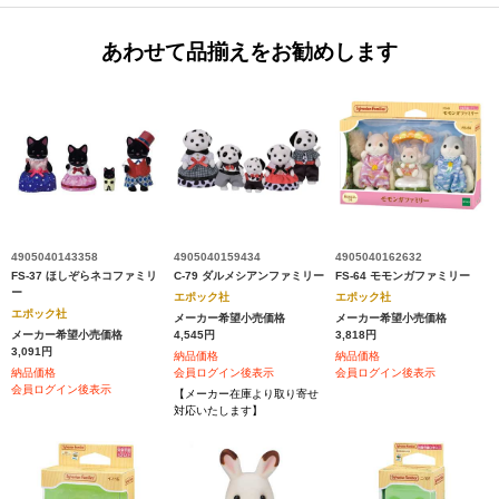
あわせて品揃えをお勧めします
4905040143358
4905040159434
4905040162632
FS-37 ほしぞらネコファミリ
C-79 ダルメシアンファミリー
FS-64 モモンガファミリー
ー
エポック社
エポック社
エポック社
メーカー希望小売価格
メーカー希望小売価格
メーカー希望小売価格
4,545円
3,818円
3,091円
納品価格
納品価格
納品価格
会員ログイン後表示
会員ログイン後表示
会員ログイン後表示
【メーカー在庫より取り寄せ
対応いたします】