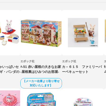
エポック社
エポック社
ちゃいっぱいセ
ﾊ-51 赤い屋根の大きなお家
カ－６１５ ファミリーバ
サギ・パンダの
-屋根裏はひみつのお部屋-
ーベキューセット
【メーカー在庫より取り寄せ
対応いたします】