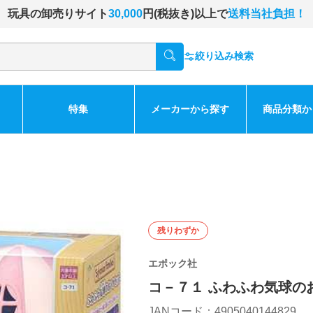
玩具の卸売りサイト
30,000
円(税抜き)以上で
送料当社負担！
絞り込み検索
特集
メーカーから探す
商品分類か
残りわずか
エポック社
コ－７１ ふわふわ気球の
JANコード：4905040144829