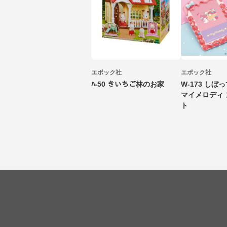
エポック社
エポック社
ﾊ-50 きいちご林のお家
W-173 しぼ
マイメロディ
ト