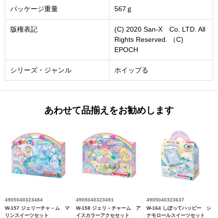
パッケージ重量
567ｇ
版権表記
(C) 2020 San-X Co. LTD. All
Rights Reserved. （C)
EPOCH
シリーズ・ジャンル
ホイップる
あわせて品揃えをお勧めします
4905040323484
4905040323491
4905040323637
W-157 ジェリーチャ－ム マ
W-158 ジェリ－チャーム ア
W-164 しぼってハッピー シ
リンスイーツセット
イスカラーアクセセット
ナモロールスイーツセット