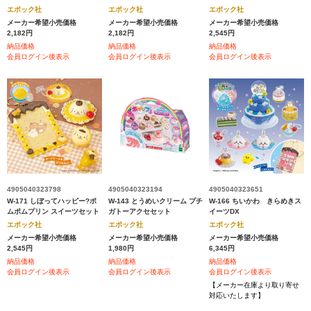
エポック社
エポック社
エポック社
メーカー希望小売価格
メーカー希望小売価格
メーカー希望小売価格
2,182円
2,182円
2,545円
納品価格
納品価格
納品価格
会員ログイン後表示
会員ログイン後表示
会員ログイン後表示
4905040323798
4905040323194
4905040323651
W-171 しぼってハッピー?ポ
W-143 とうめいクリーム プチ
W-166 ちいかわ きらめきス
ムポムプリン スイーツセット
ガトーアクセセット
イーツDX
エポック社
エポック社
エポック社
メーカー希望小売価格
メーカー希望小売価格
メーカー希望小売価格
2,545円
1,980円
6,345円
納品価格
納品価格
納品価格
会員ログイン後表示
会員ログイン後表示
会員ログイン後表示
【メーカー在庫より取り寄せ
対応いたします】