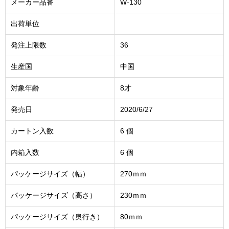
メーカー品番
W-130
出荷単位
発注上限数
36
生産国
中国
対象年齢
8才
発売日
2020/6/27
カートン入数
6 個
内箱入数
6 個
パッケージサイズ（幅）
270ｍｍ
パッケージサイズ（高さ）
230ｍｍ
パッケージサイズ（奥行き）
80ｍｍ