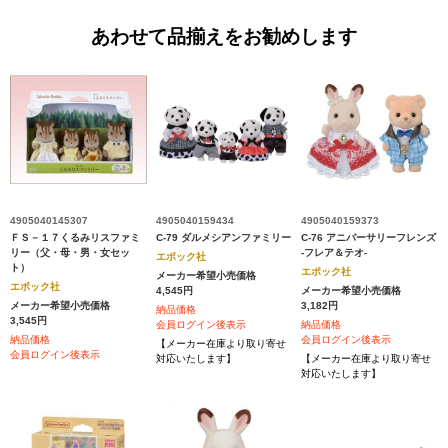
あわせて品揃えをお勧めします
4905040145307
4905040159434
4905040159373
ＦＳ－１７くるみリスファミ
C-79 ダルメシアンファミリー
C-76 アニバーサリーフレンズ
リー（父・母・男・女セッ
-フレア＆テオ-
エポック社
ト）
エポック社
メーカー希望小売価格
エポック社
4,545円
メーカー希望小売価格
メーカー希望小売価格
3,182円
納品価格
3,545円
会員ログイン後表示
納品価格
納品価格
会員ログイン後表示
【メーカー在庫より取り寄せ
会員ログイン後表示
対応いたします】
【メーカー在庫より取り寄せ
対応いたします】