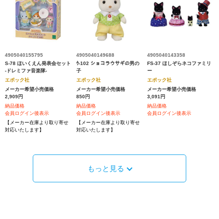
4905040155795
4905040149688
4905040143358
S-78 ほいくえん発表会セット
ｳ-102 ショコラウサギの男の
FS-37 ほしぞらネコファミリ
-ドレミファ音楽隊-
子
ー
エポック社
エポック社
エポック社
メーカー希望小売価格
メーカー希望小売価格
メーカー希望小売価格
2,909円
850円
3,091円
納品価格
納品価格
納品価格
会員ログイン後表示
会員ログイン後表示
会員ログイン後表示
【メーカー在庫より取り寄せ
【メーカー在庫より取り寄せ
対応いたします】
対応いたします】
もっと見る