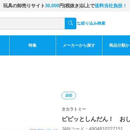
玩具の卸売りサイト
30,000
円(税抜き)以上で
送料当社負担！
絞り込み検索
特集
メーカーから探す
商品分類か
品切
タカラトミー
ピピッとしんだん！ お
JANコード：4904810227151