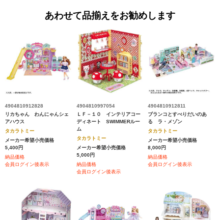
あわせて品揃えをお勧めします
4904810912828
4904810997054
4904810912811
リカちゃん わんにゃんシェ
ＬＦ－１０ インテリアコー
ブランコとすべりだいのあ
アハウス
ディネート SWIMMERルー
る ラ・メゾン
ム
タカラトミー
タカラトミー
タカラトミー
メーカー希望小売価格
メーカー希望小売価格
5,400円
メーカー希望小売価格
8,000円
5,000円
納品価格
納品価格
会員ログイン後表示
納品価格
会員ログイン後表示
会員ログイン後表示