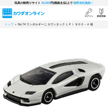
玩具の卸売りサイト
30,000
円(税抜き)以上で
送料当社負担！
ログイン
新規登録
トップ
＞ No.74 ランボルギーニ カウンタック ＬＰＩ ８００－４ 箱