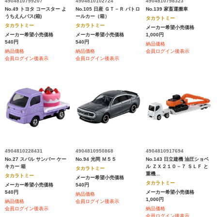
4904810799207
4904810102724
4904810798323
No.49 トヨタ コースター よ
No.105 日産 ＧＴ－Ｒ パトロ
No.139 家畜運搬車
うちえんバス(箱)
ールカー（箱）
タカラトミー
タカラトミー
タカラトミー
メーカー希望小売価格
メーカー希望小売価格
メーカー希望小売価格
1,000円
540円
540円
納品価格
納品価格
納品価格
会員ログイン後表示
会員ログイン後表示
会員ログイン後表示
4904810228431
4904810950868
4904810917694
No.27 スバル サンバー ケー
No.94 光岡 Ｍ５５
No.143 日立建機 油圧ショベ
キカー 箱
ル ＺＸ２１０－７ ＳＬＦ と
タカラトミー
重機...
タカラトミー
メーカー希望小売価格
タカラトミー
メーカー希望小売価格
540円
540円
メーカー希望小売価格
納品価格
1,000円
納品価格
会員ログイン後表示
会員ログイン後表示
納品価格
会員ログイン後表示