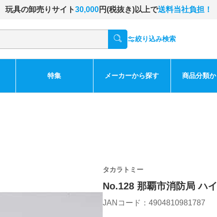
玩具の卸売りサイト
30,000
円(税抜き)以上で
送料当社負担！
絞り込み検索
特集
メーカーから探す
商品分類か
タカラトミー
No.128 那覇市消防局 
JANコード：4904810981787