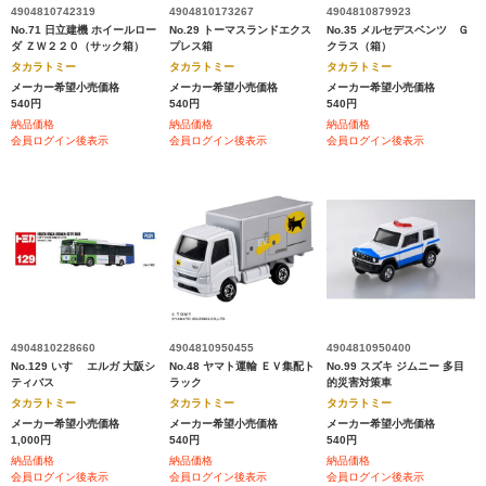
4904810742319
4904810173267
4904810879923
No.71 日立建機 ホイールロー
No.29 トーマスランドエクス
No.35 メルセデスベンツ Ｇ
ダ ＺＷ２２０（サック箱）
プレス箱
クラス（箱）
タカラトミー
タカラトミー
タカラトミー
メーカー希望小売価格
メーカー希望小売価格
メーカー希望小売価格
540円
540円
540円
納品価格
納品価格
納品価格
会員ログイン後表示
会員ログイン後表示
会員ログイン後表示
4904810228660
4904810950455
4904810950400
No.129 いすゞ エルガ 大阪シ
No.48 ヤマト運輸 ＥＶ集配ト
No.99 スズキ ジムニー 多目
ティバス
ラック
的災害対策車
タカラトミー
タカラトミー
タカラトミー
メーカー希望小売価格
メーカー希望小売価格
メーカー希望小売価格
1,000円
540円
540円
納品価格
納品価格
納品価格
会員ログイン後表示
会員ログイン後表示
会員ログイン後表示