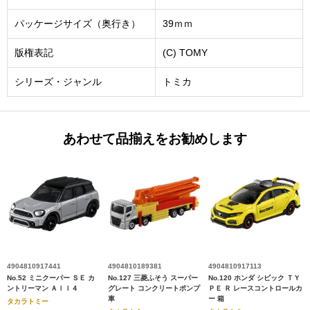
パッケージサイズ（奥行き）
39ｍｍ
版権表記
(C) TOMY
シリーズ・ジャンル
トミカ
あわせて品揃えをお勧めします
4904810917441
4904810189381
4904810917113
No.52 ミニクーパー ＳＥ カ
No.127 三菱ふそう スーパー
No.120 ホンダ シビック ＴＹ
ントリーマン Ａｌｌ４
グレート コンクリートポンプ
ＰＥ Ｒ レースコントロールカ
車
ー 箱
タカラトミー