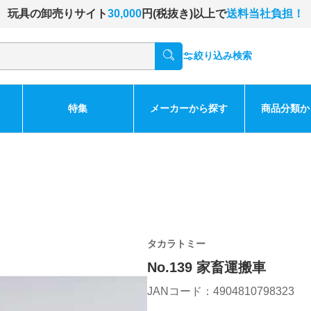
玩具の卸売りサイト
30,000
円(税抜き)以上で
送料当社負担！
絞り込み検索
特集
メーカーから探す
商品分類か
タカラトミー
No.139 家畜運搬車
JANコード：4904810798323