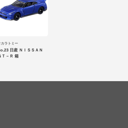
タカラトミー
No.23 日産 ＮＩＳＳＡＮ
ＧＴ－Ｒ 箱