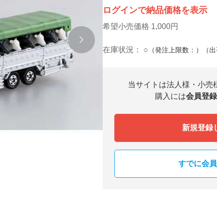
ログインで納品価格を表示
希望小売価格 1,000円
在庫状況：
○
（発注上限数：）（出
当サイトは法人様・小売
購入には
会員登録
新規登録
すでに会員