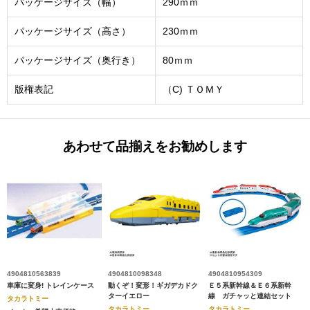
パッケージサイズ（幅）
290ｍｍ
パッケージサイズ（高さ）
230ｍｍ
パッケージサイズ（奥行き）
80ｍｍ
版権表記
（C) ＴＯＭＹ
あわせて品揃えをお勧めします
4904810563839
4904810098348
4904810954309
車庫に変身! トレインケース
動くぞ！変形！ギガデカドク
Ｅ５系新幹線＆Ｅ６系新幹
ターイエロー
線 ガチャッと連結セット
タカラトミー
タカラトミー
タカラトミー