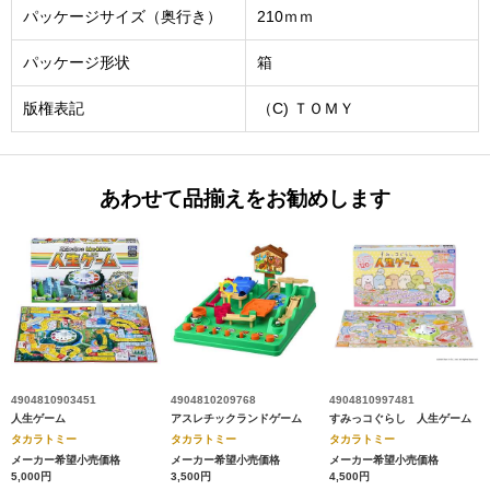
パッケージサイズ（奥行き）
210ｍｍ
パッケージ形状
箱
版権表記
（C) ＴＯＭＹ
あわせて品揃えをお勧めします
4904810903451
4904810209768
4904810997481
人生ゲーム
アスレチックランドゲーム
すみっコぐらし 人生ゲーム
タカラトミー
タカラトミー
タカラトミー
メーカー希望小売価格
メーカー希望小売価格
メーカー希望小売価格
5,000円
3,500円
4,500円