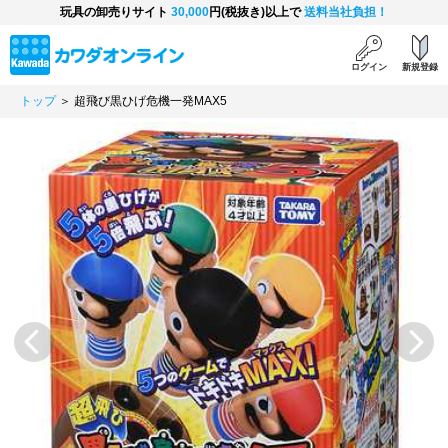
玩具の卸売りサイト
30,000
円(税抜き)以上で
送料当社負担！
ログイン
新規登録
トップ
＞ 超飛び黒ひげ危機一発MAX5
Previous
Next