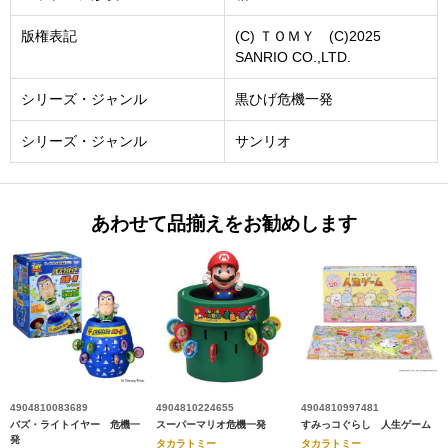
版権表記
(C) ＴＯＭＹ (C)2025
SANRIO CO.,LTD.
シリーズ・ジャンル
黒ひげ危機一発
シリーズ・ジャンル
サンリオ
あわせて品揃えをお勧めします
4904810083689
4904810224655
4904810997481
バズ・ライトイヤー 危機一
スーパーマリオ危機一発
すみっコぐらし 人生ゲーム
発
タカラトミー
タカラトミー