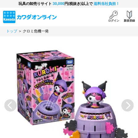
玩具の卸売りサイト
30,000
円(税抜き)以上で
送料当社負担！
ログイン
新規登録
トップ
＞ クロミ危機一発
Previous
Next