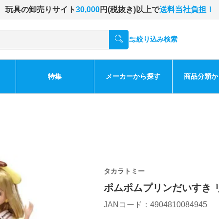
玩具の卸売りサイト
30,000
円(税抜き)以上で
送料当社負担！
絞り込み検索
特集
メーカーから探す
商品分類か
タカラトミー
ポムポムプリンだいすき 
JANコード：4904810084945