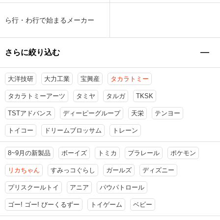
ら行・わ行で始まるメーカー
さらに絞り込む
大洋技研
大力工業
宝興産
タカラトミー
タカラトミーアーツ
タミヤ
タルガ
TKSK
TSTアドバンス
ディーピーグループ
天栄
テンヨー
トイコー
ドリームブロッサム
トレーン
8~9月の新製品
ボーイズ
トミカ
プラレール
ポケモン
リカちゃん
すみっコぐらし
ガールズ
ディズニー
プリスクールトイ
アニア
パウパトロール
ゴー! ゴー! びーくるずー
トイゲーム
ベビー