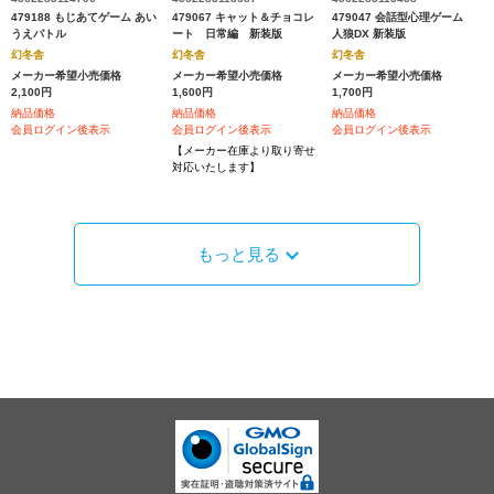
479188 もじあてゲーム あい
479067 キャット＆チョコレ
479047 会話型心理ゲーム
うえバトル
ート 日常編 新装版
人狼DX 新装版
幻冬舎
幻冬舎
幻冬舎
メーカー希望小売価格
メーカー希望小売価格
メーカー希望小売価格
2,100円
1,600円
1,700円
納品価格
納品価格
納品価格
会員ログイン後表示
会員ログイン後表示
会員ログイン後表示
【メーカー在庫より取り寄せ
対応いたします】
もっと見る