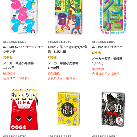
4562283113373
4562283115056
4562283114806
479040 57577 ゴーシチゴー
479217 笑ってはいけない音
479192 エイゴダーケ
シチシチ
読 仕返し編
幻冬舎
幻冬舎
幻冬舎
メーカー希望小売価格
メーカー希望小売価格
メーカー希望小売価格
1,600円
1,600円
1,700円
納品価格
納品価格
納品価格
会員ログイン後表示
会員ログイン後表示
会員ログイン後表示
4562283114790
4562283113687
4562283113458