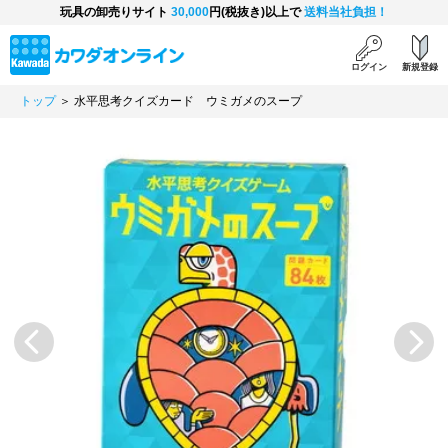
玩具の卸売りサイト
30,000
円(税抜き)以上で
送料当社負担！
ログイン
新規登録
トップ
＞ 水平思考クイズカード ウミガメのスープ
Previous
Next