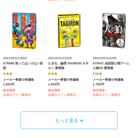
4562283113809
4562283112208
4562283113458
479088 笑ってはいけない音
たぎる、論理 TAGIRON タギ
479047 会話型心理ゲーム
読
ロン 新装版
人狼DX 新装版
幻冬舎
幻冬舎
幻冬舎
メーカー希望小売価格
メーカー希望小売価格
メーカー希望小売価格
1,600円
1,600円
1,700円
納品価格
納品価格
納品価格
会員ログイン後表示
会員ログイン後表示
会員ログイン後表示
もっと見る