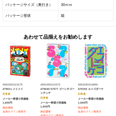
パッケージサイズ（奥行き）
30ｍｍ
パッケージ形状
箱
あわせて品揃えをお勧めします
4562283113175
4562283113373
4562283114806
479011 メイメイ
479040 57577 ゴーシチゴー
479192 エイゴダーケ
シチシチ
幻冬舎
幻冬舎
幻冬舎
メーカー希望小売価格
メーカー希望小売価格
1,600円
メーカー希望小売価格
1,600円
1,600円
納品価格
納品価格
会員ログイン後表示
納品価格
会員ログイン後表示
会員ログイン後表示