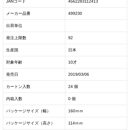
JANコード
4562283112413
メーカー品番
499230
出荷単位
発注上限数
92
生産国
日本
対象年齢
10才
発売日
2019/03/06
カートン入数
24 個
内箱入数
0 個
パッケージサイズ（幅）
160ｍｍ
パッケージサイズ（高さ）
114ｍｍ