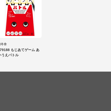
幻冬舎
479188 もじあてゲーム あ
いうえバトル