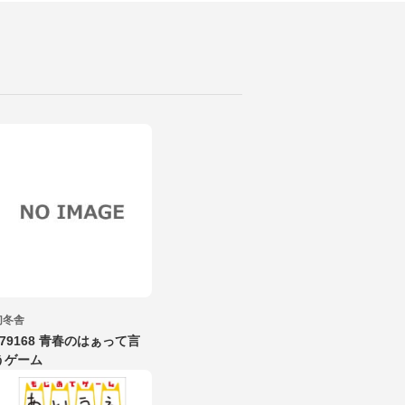
幻冬舎
479168 青春のはぁって言
うゲーム