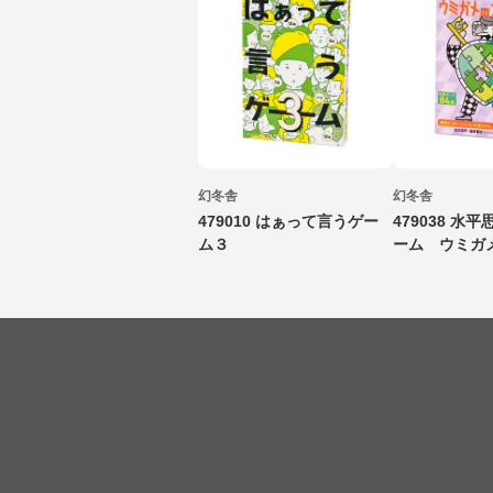
幻冬舎
幻冬舎
479010 はぁって言うゲー
479038 水
ム３
ーム ウミガ