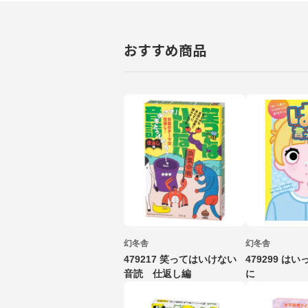
おすすめ商品
幻冬舎
幻冬舎
479217 笑ってはいけない
479299 は
音読 仕返し編
に