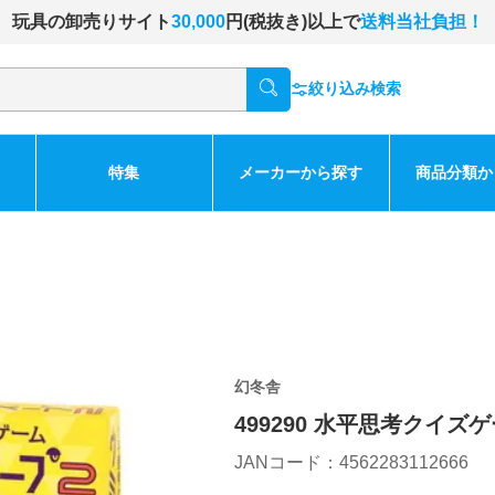
玩具の卸売りサイト
30,000
円(税抜き)以上で
送料当社負担！
絞り込み検索
特集
メーカーから探す
商品分類か
幻冬舎
499290 水平思考クイ
JANコード：4562283112666