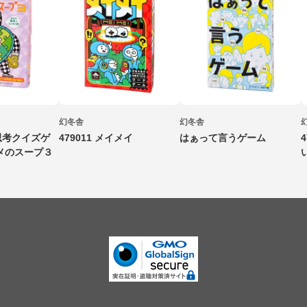
幻冬舎
幻冬舎
平思考クイズゲ
479011 メイメイ
はぁって言うゲーム
メのスープ３