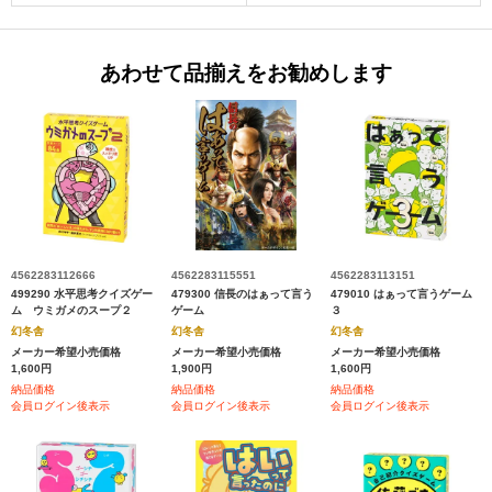
あわせて品揃えをお勧めします
4562283112666
4562283115551
4562283113151
499290 水平思考クイズゲー
479300 信長のはぁって言う
479010 はぁって言うゲーム
ム ウミガメのスープ２
ゲーム
３
幻冬舎
幻冬舎
幻冬舎
メーカー希望小売価格
メーカー希望小売価格
メーカー希望小売価格
1,600円
1,900円
1,600円
納品価格
納品価格
納品価格
会員ログイン後表示
会員ログイン後表示
会員ログイン後表示