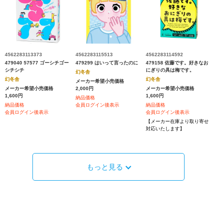
4562283113373
4562283115513
4562283114592
479040 57577 ゴーシチゴー
479299 はいって言ったのに
479158 佐藤です。好きなお
シチシチ
にぎりの具は梅です。
幻冬舎
幻冬舎
幻冬舎
メーカー希望小売価格
メーカー希望小売価格
2,000円
メーカー希望小売価格
1,600円
1,600円
納品価格
納品価格
会員ログイン後表示
納品価格
会員ログイン後表示
会員ログイン後表示
【メーカー在庫より取り寄せ
対応いたします】
もっと見る