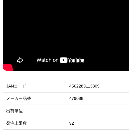
JANコード
4562283113809
メーカー品番
479088
出荷単位
発注上限数
92