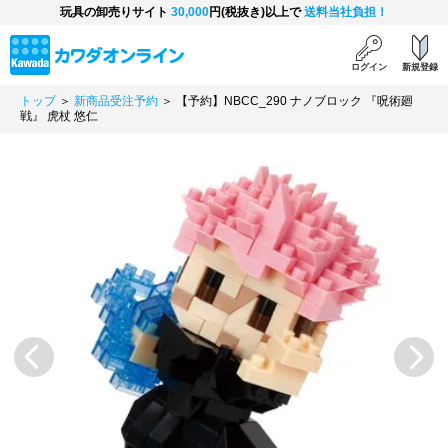
玩具の卸売りサイト
30,000
円(税抜き)以上で
送料当社負担！
ログイン
新規登録
トップ
＞
新商品受注予約
＞ 【予約】NBCC_290 ナノブロック 『呪術廻
戦』 虎杖 悠仁
Previous
Next