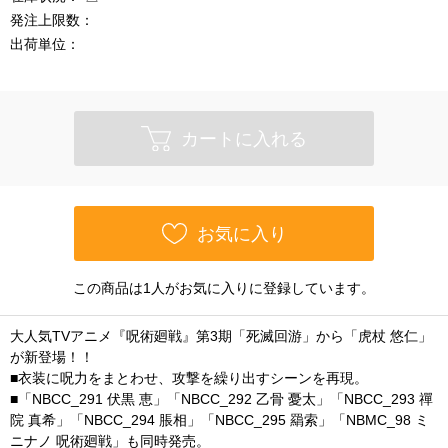
発注上限数：
出荷単位：
カートに入れる
お気に入り
この商品は1人がお気に入りに登録しています。
大人気TVアニメ『呪術廻戦』第3期「死滅回游」から「虎杖 悠仁」
が新登場！！
■衣装に呪力をまとわせ、攻撃を繰り出すシーンを再現。
■「NBCC_291 伏黒 恵」「NBCC_292 乙骨 憂太」「NBCC_293 禪
院 真希」「NBCC_294 脹相」「NBCC_295 羂索」「NBMC_98 ミ
ニナノ 呪術廻戦」も同時発売。