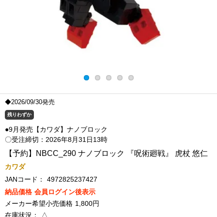
◆2026/09/30発売
残りわずか
●9月発売【カワダ】ナノブロック
〇受注締切：2026年8月31日13時
【予約】NBCC_290 ナノブロック 『呪術廻戦』 虎杖 悠仁
カワダ
JANコード：
4972825237427
納品価格
会員ログイン後表示
メーカー希望小売価格
1,800円
在庫状況：
△