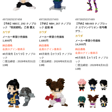
4972825237458
4972825237403
4972825237489
【予約】NBCC_292 ナノブロ
【予約】NBH_267 ナノブロ
【予約】NB-065 ナノブロッ
ック 『呪術廻戦』 乙骨 憂太
ック 盆栽 椿
ク エヴァンゲリオン 初号機
デラ...
カワダ
カワダ
カワダ
メーカー希望小売価格
メーカー希望小売価格
1,800円
1,680円
メーカー希望小売価格
14,000円
納品価格
納品価格
会員ログイン後表示
会員ログイン後表示
納品価格
会員ログイン後表示
●9月発売【カワダ】ナノブロ
●9月発売【カワダ】ナノブロ
ック
ック
●9月発売【カワダ】ナノブロ
〇受注締切：2026年8月31日
〇受注締切：2026年8月31日
ック
13時
13時
〇受注締切：2026年8月31日
13時