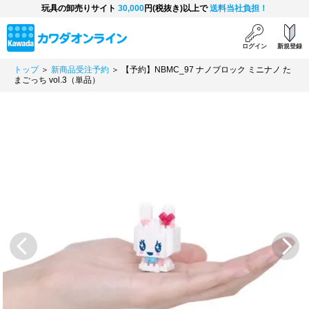
玩具の卸売りサイト
30,000
円(税抜き)以上で
送料当社負担！
ログイン
新規登録
トップ
＞
新商品受注予約
＞ 【予約】NBMC_97 ナノブロック ミニナノ た
まごっち vol.3（単品）
Previous
Next