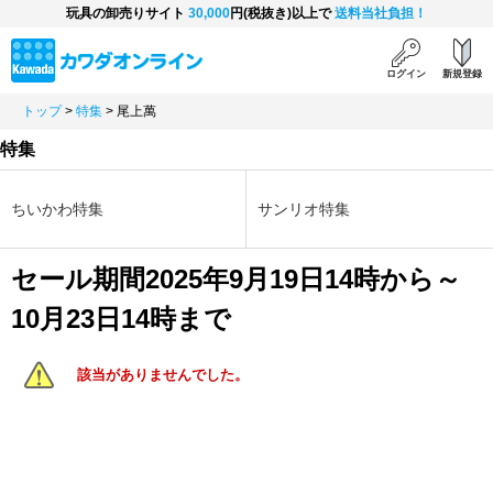
玩具の卸売りサイト
30,000
円(税抜き)以上で
送料当社負担！
ログイン
新規登録
トップ
>
特集
>
尾上萬
特集
ちいかわ特集
サンリオ特集
セール期間2025年9月19日14時から～
10月23日14時まで
該当がありませんでした。