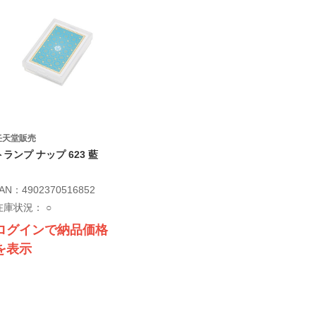
任天堂販売
トランプ ナップ 623 藍
AN：4902370516852
在庫状況：
○
ログインで納品価格
を表示