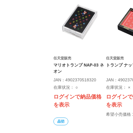
任天堂販売
任天堂販売
マリオトランプ NAP-03 ネ
トランプ ナップ
オン
JAN：4902370518320
JAN：490237
在庫状況：
○
在庫状況：
×
ログインで納品価格
ログインで
を表示
を表示
希望小売価格 1
品切