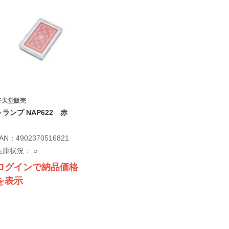
任天堂販売
トランプ NAP622 赤
AN：4902370516821
在庫状況：
○
ログインで納品価格
を表示