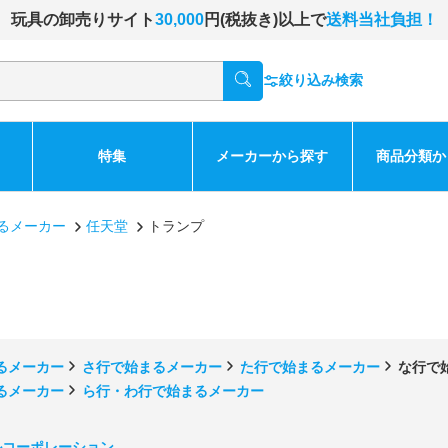
玩具の卸売りサイト
30,000
円(税抜き)以上で
送料当社負担！
絞り込み検索
特集
メーカーから探す
商品分類か
るメーカー
任天堂
トランプ
るメーカー
さ行で始まるメーカー
た行で始まるメーカー
な行で
るメーカー
ら行・わ行で始まるメーカー
ルコーポレーション