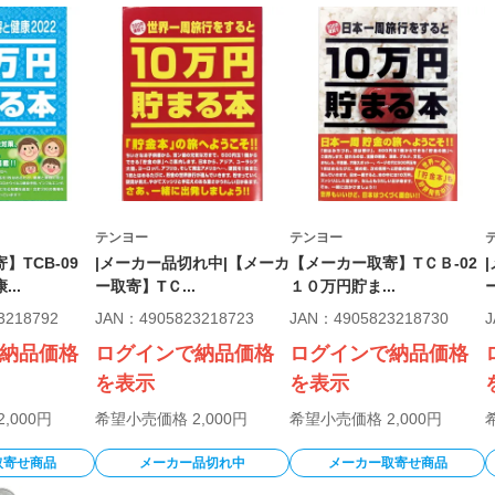
テンヨー
テンヨー
】TCB-09
|メーカー品切れ中|【メーカ
【メーカー取寄】TＣＢ-02
..
ー取寄】TＣ...
１０万円貯ま...
3218792
JAN：4905823218723
JAN：4905823218730
J
納品価格
ログインで納品価格
ログインで納品価格
を表示
を表示
,000円
希望小売価格 2,000円
希望小売価格 2,000円
取寄せ商品
メーカー品切れ中
メーカー取寄せ商品