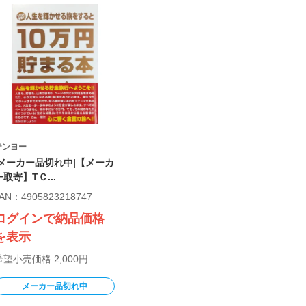
テンヨー
|メーカー品切れ中|【メーカ
ー取寄】TＣ...
AN：4905823218747
ログインで納品価格
を表示
希望小売価格 2,000円
メーカー品切れ中