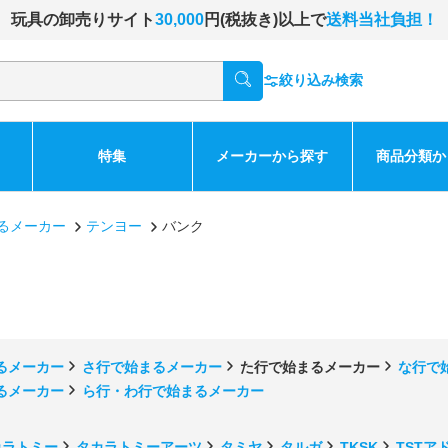
玩具の卸売りサイト
30,000
円(税抜き)以上で
送料当社負担！
絞り込み検索
特集
メーカーから探す
商品分類か
るメーカー
テンヨー
バンク
るメーカー
さ行で始まるメーカー
た行で始まるメーカー
な行で
るメーカー
ら行・わ行で始まるメーカー
カラトミー
タカラトミーアーツ
タミヤ
タルガ
TKSK
TSTア