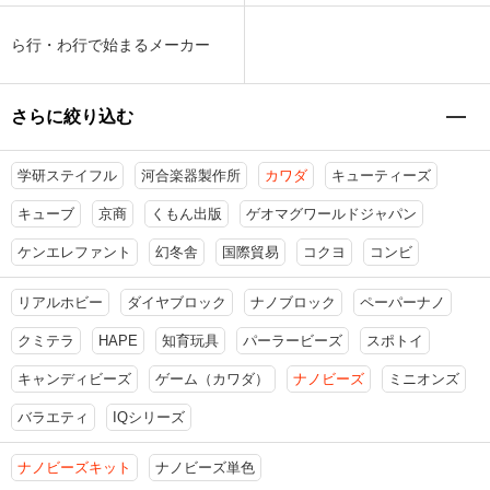
ら行・わ行で始まるメーカー
さらに絞り込む
学研ステイフル
河合楽器製作所
カワダ
キューティーズ
キューブ
京商
くもん出版
ゲオマグワールドジャパン
ケンエレファント
幻冬舎
国際貿易
コクヨ
コンビ
リアルホビー
ダイヤブロック
ナノブロック
ペーパーナノ
クミテラ
HAPE
知育玩具
パーラービーズ
スポトイ
キャンディビーズ
ゲーム（カワダ）
ナノビーズ
ミニオンズ
バラエティ
IQシリーズ
ナノビーズキット
ナノビーズ単色