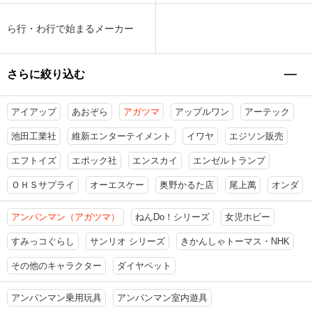
ら行・わ行で始まるメーカー
さらに絞り込む
アイアップ
あおぞら
アガツマ
アップルワン
アーテック
池田工業社
維新エンターテイメント
イワヤ
エジソン販売
エフトイズ
エポック社
エンスカイ
エンゼルトランプ
ＯＨＳサプライ
オーエスケー
奥野かるた店
尾上萬
オンダ
アンパンマン（アガツマ）
ねんDo！シリーズ
女児ホビー
すみっコぐらし
サンリオ シリーズ
きかんしゃトーマス・NHK
その他のキャラクター
ダイヤペット
アンパンマン乗用玩具
アンパンマン室内遊具