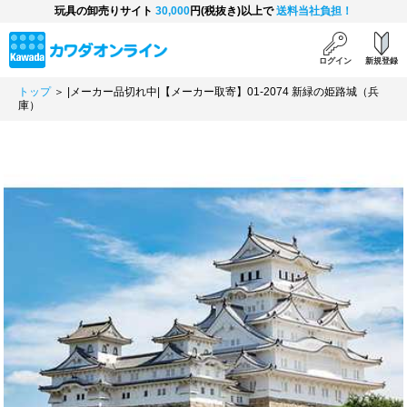
玩具の卸売りサイト
30,000
円(税抜き)以上で
送料当社負担！
ログイン
新規登録
トップ
＞ |メーカー品切れ中|【メーカー取寄】01-2074 新緑の姫路城（兵
庫）