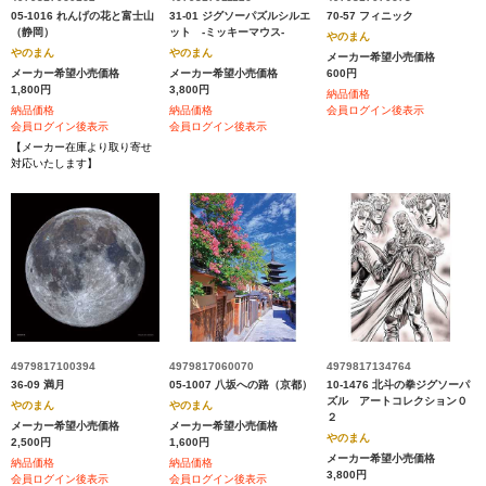
05-1016 れんげの花と富士山
31-01 ジグソーパズルシルエ
70-57 フィニック
（静岡）
ット ‐ミッキーマウス‐
やのまん
やのまん
やのまん
メーカー希望小売価格
メーカー希望小売価格
メーカー希望小売価格
600円
1,800円
3,800円
納品価格
納品価格
納品価格
会員ログイン後表示
会員ログイン後表示
会員ログイン後表示
【メーカー在庫より取り寄せ
対応いたします】
4979817100394
4979817060070
4979817134764
36-09 満月
05-1007 八坂への路（京都）
10-1476 北斗の拳ジグソーパ
ズル アートコレクション０
やのまん
やのまん
２
メーカー希望小売価格
メーカー希望小売価格
やのまん
2,500円
1,600円
メーカー希望小売価格
納品価格
納品価格
3,800円
会員ログイン後表示
会員ログイン後表示