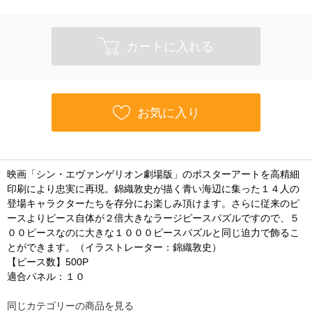
カートに入れる
お気に入り
映画「シン・エヴァンゲリオン劇場版」のポスターアートを高精細
印刷により忠実に再現。錦織敦史が描く青い海辺に集った１４人の
登場キャラクターたちを存分にお楽しみ頂けます。さらに従来のピ
ースよりピース自体が２倍大きなラージピースパズルですので、５
００ピースなのに大きな１０００ピースパズルと同じ迫力で飾るこ
とができます。（イラストレーター：錦織敦史）
【ピース数】500P
適合パネル：１０
同じカテゴリーの商品を見る