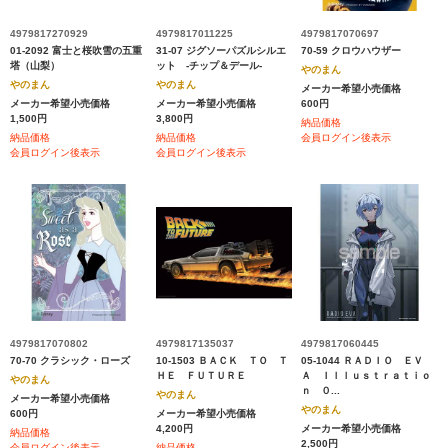
4979817270929
4979817011225
4979817070697
01-2092 富士と桜吹雪の五重
31-07 ジグソーパズルシルエ
70-59 クロウハウザー
塔（山梨）
ット ‐チップ＆デール‐
やのまん
やのまん
やのまん
メーカー希望小売価格
メーカー希望小売価格
メーカー希望小売価格
600円
1,500円
3,800円
納品価格
納品価格
納品価格
会員ログイン後表示
会員ログイン後表示
会員ログイン後表示
4979817070802
4979817135037
4979817060445
70-70 クラシック・ローズ
10-1503 ＢＡＣＫ ＴＯ Ｔ
05-1044 ＲＡＤＩＯ ＥＶ
ＨＥ ＦＵＴＵＲＥ
Ａ Ｉｌｌｕｓｔｒａｔｉｏ
やのまん
ｎ ０...
やのまん
メーカー希望小売価格
やのまん
600円
メーカー希望小売価格
4,200円
メーカー希望小売価格
納品価格
2,500円
会員ログイン後表示
納品価格