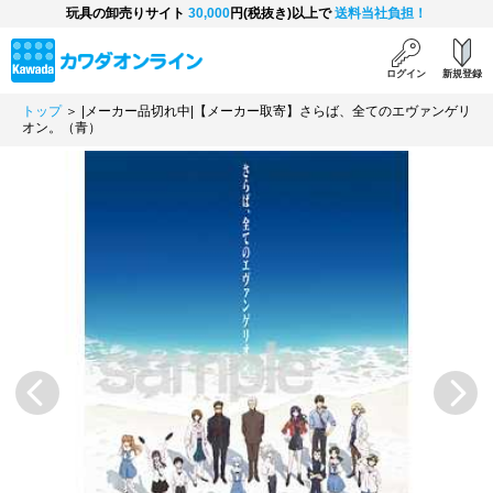
玩具の卸売りサイト
30,000
円(税抜き)以上で
送料当社負担！
ログイン
新規登録
トップ
＞ |メーカー品切れ中|【メーカー取寄】さらば、全てのエヴァンゲリ
オン。（青）
Previous
Next