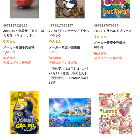
4979817328125
4979817070857
4979817070727
2003-507 火星儀‐ＴＨＥ Ｍ
70-75 ヴィンテージ／ドナル
70-62 ミラベル＆ブルーノ
ＡＲＳ‐（Ｖｅｒ．３）
ドダック
やのまん
やのまん
やのまん
メーカー希望小売価格
メーカー希望小売価格
メーカー希望小売価格
600円
1,500円
600円
納品価格
納品価格
納品価格
会員ログイン後表示
会員ログイン後表示
会員ログイン後表示
【予約受注は終了しました】
●3月19日発売【やのまん】
〇受注締切：2026年2月4日
13時