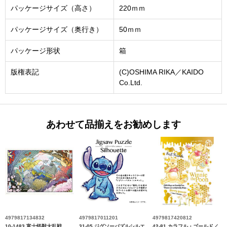
パッケージサイズ（高さ）
220ｍｍ
パッケージサイズ（奥行き）
50ｍｍ
パッケージ形状
箱
版権表記
(C)OSHIMA RIKA／KAIDO
Co.Ltd.
あわせて品揃えをお勧めします
4979817134832
4979817011201
4979817420812
10-1483 富士怪獣大乱戦
31-05 ジグソーパズルシルエ
42-81 カラフル・ゴールド／