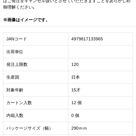
はご発注をキャンセル扱いとさせていただきますことをあらかじめ
御理解ください｡
※画像はイメージです。
JANコード
4979817133965
出荷単位
発注上限数
120
生産国
日本
対象年齢
15才
カートン入数
12 個
内箱入数
0 個
パッケージサイズ（幅）
290ｍｍ