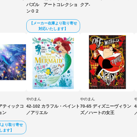
パズル アートコレクショ
クア‐
ン０２
【メーカー在庫より取り寄せ
対応いたします】
やのまん
やのまん
アクアティックコ
42-102 カラフル・ペイント
70-65 ディズニーヴィラン
ョン
／アリエル
ズ／ハートの女王
庫より取り寄せ
します】