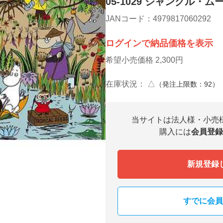
05-1029 ジャングル・
JANコード：4979817060292
ログインで納品価格を表示
希望小売価格 2,300円
在庫状況：
△
（発注上限数：92）
当サイトは法人様・小売
購入には
会員登録
新規登録
すでに会員