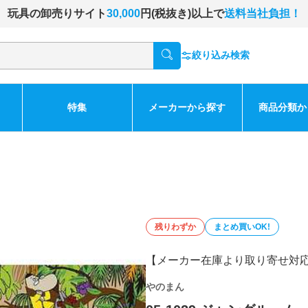
玩具の卸売りサイト
30,000
円(税抜き)以上で
送料当社負担！
絞り込み検索
特集
メーカーから探す
商品分類か
残りわずか
まとめ買いOK!
【メーカー在庫より取り寄せ対
やのまん