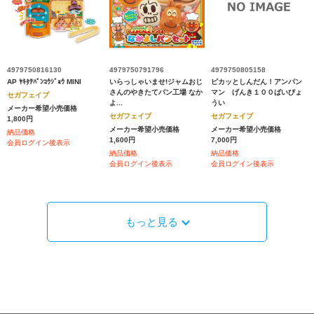
4979750816130
4979750791796
4979750805158
AP ﾔｷﾀﾃﾊﾟﾝｺｳｼﾞｮｳ MINI
いらっしゃいませ!ジャムおじ
ピカッとしんだん！アンパン
さんのやきたてパン工場 なか
マン げんき１００ばいびょ
セガフェイブ
よ...
うい
メーカー希望小売価格
セガフェイブ
セガフェイブ
1,800円
メーカー希望小売価格
メーカー希望小売価格
納品価格
1,600円
7,000円
会員ログイン後表示
納品価格
納品価格
会員ログイン後表示
会員ログイン後表示
もっと見る