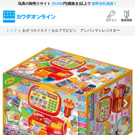
玩具の卸売りサイト
30,000
円(税抜き)以上で
送料当社負担！
ログイン
新規登録
トップ
＞ おさつスイスイ！セルフでピピッ アンパンマンレジスター
Previous
Next