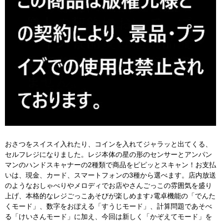
おさつをスイスイ入れたり、コインを入れてジャラッと出てくる、
セルフレジになりました。レジ本体の星の形のセンサーとアンパン
マンのハンドスキャナーの2種類で商品をピピッとスキャン！お支払
いは、現金、カード、スマートフォンの3種から選べます。店内放送
のようなおしゃべりやメロディでお店やさんごっこの雰囲気を盛り
上げ、本格的なレジごっこあそびが楽しめます♪電卓機能の「でんた
くモード」、数字をおぼえる「すうじモード」、計算問題であそべ
る「けいさんモード」に加え、今回は新しく「かぞえてモード」を