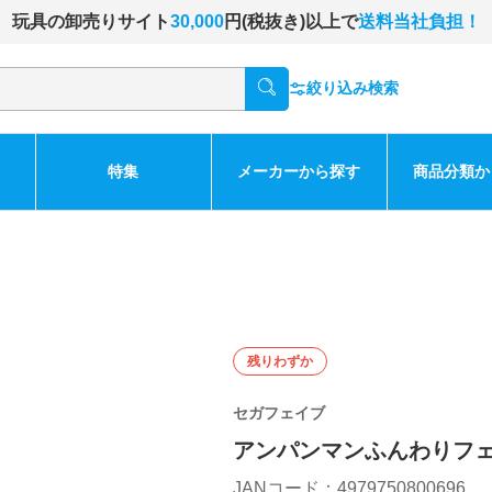
玩具の卸売りサイト
30,000
円(税抜き)以上で
送料当社負担！
絞り込み検索
特集
メーカーから探す
商品分類か
残りわずか
セガフェイブ
アンパンマンふんわりフ
JANコード：4979750800696